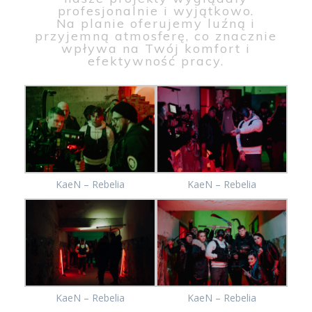
profesjonalnie i wyjątkowo.
Na planie oferujemy luźną i
przyjemną atmosferę, co znacznie
wpływa na Twój komfort i
efektywność pracy.
KaeN – Rebelia
KaeN – Rebelia
KaeN – Rebelia
KaeN – Rebelia