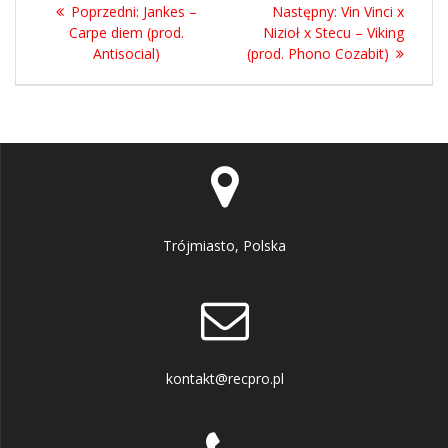
Nawigacja
Poprzedni
Następny
Poprzedni:
Jankes –
Następny:
Vin Vinci x
wpisu
wpis:
wpis:
Carpe diem (prod.
Nizioł x Stecu – Viking
Antisocial)
(prod. Phono Cozabit)
Trójmiasto, Polska
kontakt@recpro.pl