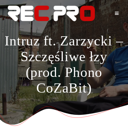
Skip
to
content
Intruz ft. Zarzycki –
Szczęśliwe łzy
(prod. Phono
CoZaBit)