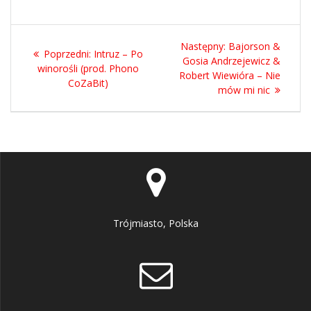
Nawigacja
Następny
Następny:
Bajorson &
Poprzedni
Poprzedni:
Intruz – Po
wpisu
wpis:
Gosia Andrzejewicz &
wpis:
winorośli (prod. Phono
Robert Wiewióra – Nie
CoZaBit)
mów mi nic
Trójmiasto, Polska