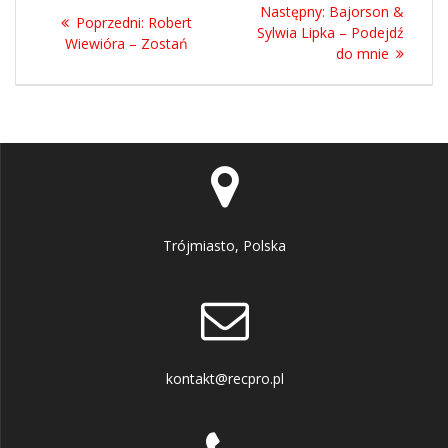
Nawigacja
Następny
Następny:
Bajorson &
Poprzedni
Poprzedni:
Robert
wpisu
wpis:
Sylwia Lipka – Podejdź
wpis:
Wiewióra – Zostań
do mnie
Trójmiasto, Polska
kontakt@recpro.pl