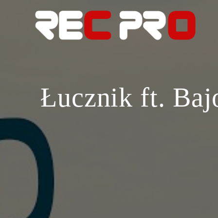
Skip
to
content
Łucznik ft. Baj