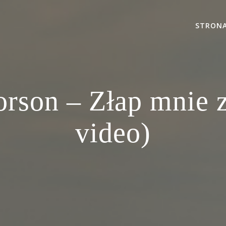
STRON
orson – Złap mnie z
video)