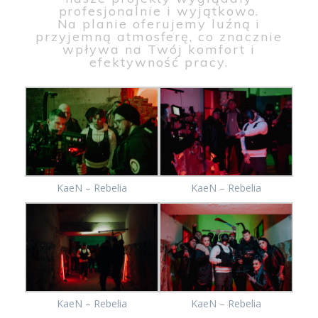
profesjonalnie i wyjątkowo.
Na planie oferujemy luźną i
przyjemną atmosferę, co znacznie
wpływa na Twój komfort i
efektywność pracy.
KaeN – Rebelia
KaeN – Rebelia
KaeN – Rebelia
KaeN – Rebelia