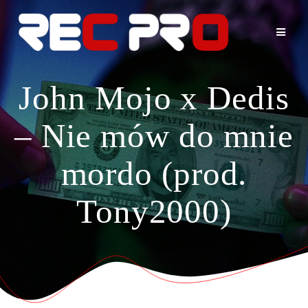
Skip
to
content
John Mojo x Dedis
– Nie mów do mnie
mordo (prod.
Tony2000)