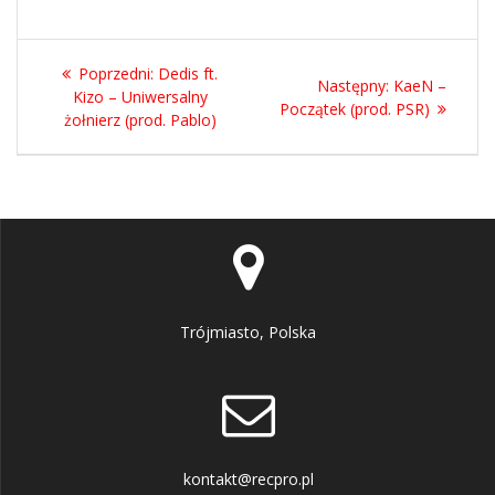
Nawigacja
Poprzedni
Poprzedni:
Dedis ft.
Następny
Następny:
KaeN –
wpisu
wpis:
Kizo – Uniwersalny
wpis:
Początek (prod. PSR)
żołnierz (prod. Pablo)
Trójmiasto, Polska
kontakt@recpro.pl